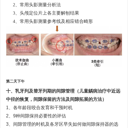
2、
常用头影测量分析法
3、
头颅定位片上各主要解刨结果
4、
常用头影测量参考线及相应错合畸形
第
二
天下午
十
、乳牙列及替牙列期的间隙管理（儿童龋病治疗中近远
中径的恢复，间隙保留的方法及间隙拓展的方法）
1
、
各年龄段
咬合发育和干预时机
2
、
9
种
间隙保持必要性的评估
3
、
间隙管理的时机
及各牙区早失如何做间隙保持器的选