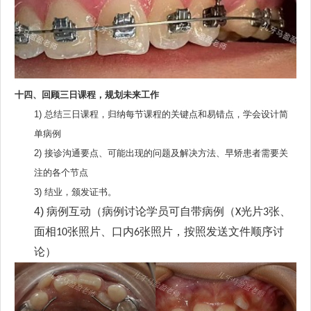
十四、回顾三日课程，规划未来工作
1)
总结三日课程，归纳每节课程的关键点和易错点，学会设计简
单病例
2)
接诊沟通要点、可能出现的问题及解决方法、早矫患者需要关
注的各个节点
3)
结业，颁发证书。
4)
病例互动（
病例讨论学员可自带病例（
光片
张、
X
3
面相
张照片、口内
张照片，按照发送文件顺序讨
10
6
论）