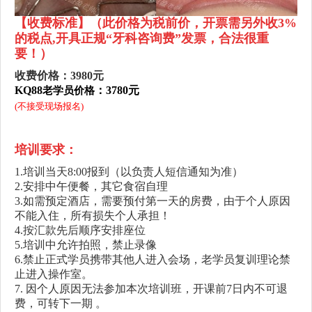
【收费标准
】
（此价格为税前价，开票需另外收3%
的税点,开具正规“牙科咨询费”发票，合法很重
要！）
收费价格：3980元
KQ88
：3780元
老学员价格
(不接受现场报名)
培训要求：
1.培训当天8:00报到（以负责人短信通知为准）
2.安排中午便餐，其它食宿自理
3.如需预定酒店，需要预付第一天的房费，由于个人原因
不能入住，所有损失个人承担！
4.按汇款先后顺序安排座位
5.培训中允许拍照，禁止录像
6.禁止正式学员携带其他人进入会场，老学员复训理论禁
止进入操作室。
7. 因个人原因无法参加本次培训班，开课前7日内不可退
费，可转下一期 。