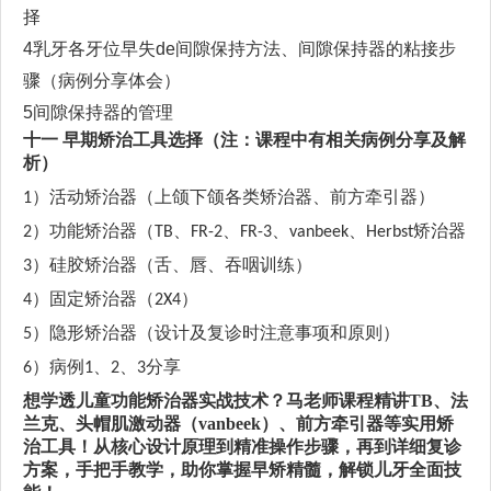
择
4乳牙
各牙位
早失
de间隙保持方法
、
间隙保持器的粘接步
骤
（
病例分享体会）
5
间隙保持器的管理
十一
早期矫治
工具选择
（注：课程中有相关病例分享及解
析）
活动矫治器
（上颌下颌各类矫治器、前方牵引器）
1）
功能矫治器
（
、
、
、
、
矫治器
2）
TB
FR-2
FR-3
vanbeek
Herbst
硅胶矫治器
（舌、唇、吞咽训练）
3）
固定矫治器
（
）
4）
2X4
隐形矫治器
（设计及复诊时注意事项和原则）
5）
病例
、
、
分享
6）
1
2
3
想学透儿童功能矫治器实战技术？马老师课程精讲
TB
、法
兰克、头帽肌激动器（
vanbeek
）、前方牵引器等实用矫
治工具！从核心设计原理到精准操作步骤，再到详细复诊
方案，手把手教学，助你掌握早矫精髓，解锁儿牙全面技