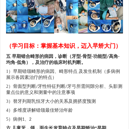
（学习目标：掌握基本知识，迈入早矫大门）
五
早期错合畸形的病因，诊断（牙型
骨型
功能型
高角
-
-
/
-
均角
低角），及治疗的临床时机判断。
-
1）
早期错颌畸形的病因、畸形特点
及发生机制
（
多病例
展示各因素治疗的特点）
2）
骨面型判断
牙性特征判断
牙弓所需间隙分析
、
头影测
/
/
量点位的意义和测量中的注意事项
3）
替牙列期乳恒牙大小的关系及拥挤度预测
4）
多维度讲解
错颌最佳矫治年龄
5）
病例
、
1
2
六
儿童牙，颌，面生长发育特点及早期矫治
“早期