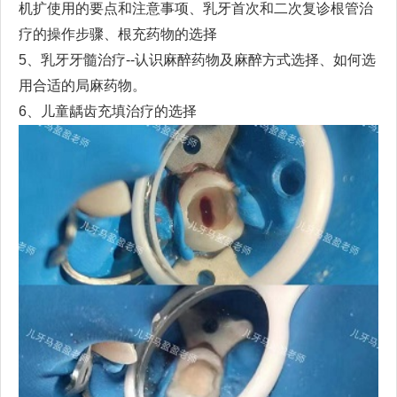
机扩使用的要点和注意事项、乳牙首次和二次复诊根管治
疗的操作步骤、根充药物的选择
5
、乳牙牙髓治疗
--
认识
麻醉药
物
及麻醉方式选择
、如何选
用合适的局麻药物。
6
、儿童龋齿充填治疗的选择