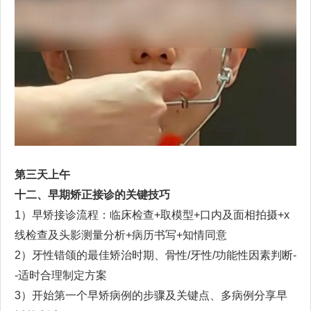
第
三
天上午
十二
、早期矫正接诊的关键技巧
1
）早矫接诊流程：临床检查
+
取模型
+
口内及面相拍摄
+x
线检查及头影测量分析
+
病历书写
+
知情同意
2
）牙性错颌的最佳矫治时期
、
骨性
/
牙性
/
功能性因素判断
-
-
适时合理制定方案
3
）开始第一个早矫病例的步骤及关键点、多病例分享早