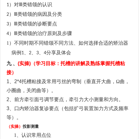
对
类错颌的认识
1）
Ⅲ
类错颌的病因及分类
2）
Ⅲ
类错颌的诊断要点
3）
Ⅲ
类错颌的治疗原则及步骤
4）
Ⅲ
1）
不同时期不同错颌不同方法、如何选择合适的矫治器
病例
、
、
、
分享
及体会
1
2
3
4
九
、
(实操)
（
学习目标：托槽的讲解及熟练掌握托槽粘
接）
1、2*4托槽粘接及常用弓丝的弯制（
垂直开大
曲，
Ω
曲，
小圈曲，关闭曲
等）。
2、
前方牵引面弓调节要点，牵引力大小测量和方向。
3、
口内矫治器复诊要点（包括扩弓装置加力方式及频率
等）。
（实操）
投影测量
1、
认识常用点位