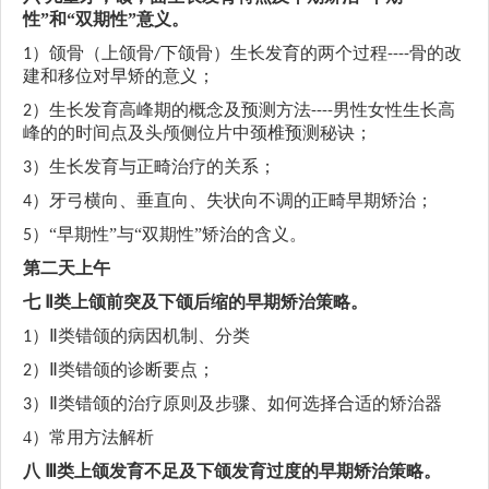
性”和“双期性”意义。
）颌骨（上颌骨
下颌骨）生长发育的两个过程
骨的改
1
/
----
建和移位对早矫的意义；
）生长发育高峰期的概念及预测方法
男性女性生长高
2
----
峰的的时间点及头颅侧位片中颈椎预测
秘诀
；
）生长发育与正畸治疗的关系；
3
）牙弓横向、垂直向、失状向不调的正畸早期矫治；
4
）“早期性”与“双期性”矫治的含义。
5
第二天上午
七
Ⅱ
类上颌前突及下颌后缩的早期矫治策略。
类错颌的病因机制、分类
1）
Ⅱ
类错颌的诊断要点；
2）
Ⅱ
类错颌的治疗原则及步骤
、如何选择合适的矫治器
3）
Ⅱ
4）
常用方法解析
八
Ⅲ
类上颌发育不足及下颌发育过度的早期矫治策略。