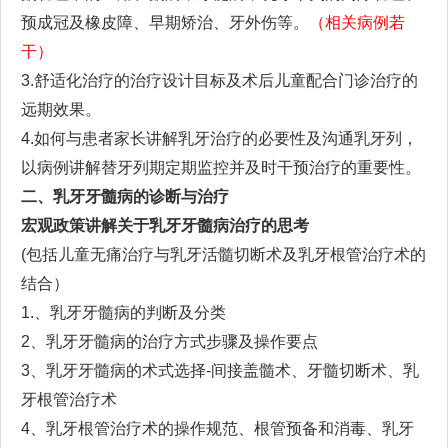
预成冠及橡皮障、早期矫治、牙外伤等。
（相关病例若
干）
3.舒适化治疗的治疗设计目标及术后儿童配合门诊治疗的
远期效果。
4.如何与患者家长讲解乳牙治疗的必要性及沟通乳牙列
，
以病例讲解
替牙列期定期监控并及时干预治疗的
重要性
。
二、
乳牙牙髓病的诊断与治疗
宏观政策讲解关于乳牙牙髓病治疗的思考
(
包括儿童无痛治疗与乳牙活髓切断术及乳牙根管治疗术的
结合
）
1.
、乳牙牙髓病的判断及分类
2
、乳牙牙髓病的治疗方式
步骤
及操作要点
3
、乳牙牙髓病的术式选择
-
间接盖髓术、牙髓切断术、乳
牙根管治疗术
4
、乳牙根管治疗术的操作规范
、根管预备和消毒、乳牙