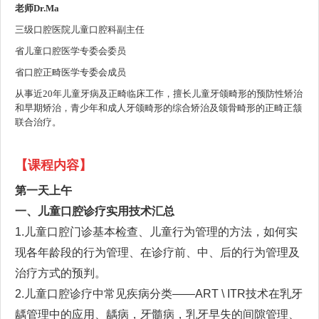
老师Dr.Ma
三级口腔医院儿童口腔科副主任
省儿童口腔医学专委会委员
省口腔正畸医学专委会成员
从事近20年儿童牙病及正畸临床工作，擅长儿童牙颌畸形的预防性矫治
和早期矫治，青少年和成人牙颌畸形的综合矫治及颌骨畸形的正畸正颔
联合治疗。
【课程内容】
第一天上午
一、儿童口腔诊疗实用技术
汇总
1.儿童口腔门诊基本检查
、儿童行为管理的方法，如何实
现各年龄段的行为管理、在诊疗前、中、后的
行为管理及
治疗方式的预判
。
2.儿童口腔诊疗中常见疾病分类——ART \ ITR技术在乳牙
龋管理中的应用
、
龋病，牙髓病，乳牙早失的间隙管理、