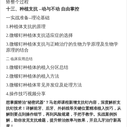
矫整个过程
十三、种植支抗 --动与不动 自由掌控
一实战准备--理论基础
1.种植体支抗的原理
2.微螺钉种植体支抗适应症的选择
3.微螺钉种植体支抗与正畸治疗的生物力学原理及生物学
原理的结合
二
临床应用总结
1.微螺钉种植体的植入分区总结
2.微螺钉种植体的植入方法
3.微螺钉种植体常见并发症及处理方法
4.操作技巧视频分享
想掌握矫治
秘密武器
？马老师课程新增支抗钉内容，深度解析支
“
”
抗钉技术！详解前牙、后牙、外斜线等关键位置精准植入技巧，从
解剖要点到操作细节，再到风险规避，手把手教学。实战案例拆
解，助你攻克支抗难题，提升矫治效率与效果，开启儿牙治疗新高
度！