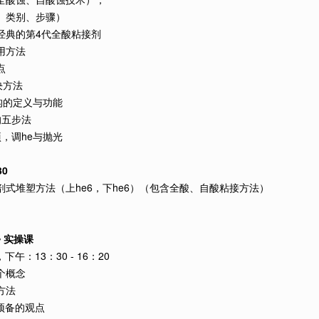
、类别、步骤）
经典的第4代全酸粘接剂
用方法
点
决方法
构的定义与功能
的五步法
，调he与抛光
30
剖式堆塑方法（上he6，下he6）（包含全酸、自酸粘接方法）
 实操课
，下午：13：30 - 16：20
个概念
方法
预备的观点