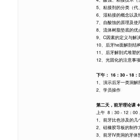
5、粘接剂的分类（代
6、湿粘接的概念以及
7、自酸蚀的原理及使
8、流体树脂垫底的优
9、C因素的定义与解
10、后牙he面解剖结
11、后牙解剖式堆塑
12、光固化的注意事项
下午： 16：30 - 18：
1、演示后牙一类洞解
2、学员操作
第二天，前牙理论课 ➕
上午 8：30 - 12：00
1、前牙比色涉及的几
2、硅橡胶导板的制作
3、前牙IV类洞的牙体