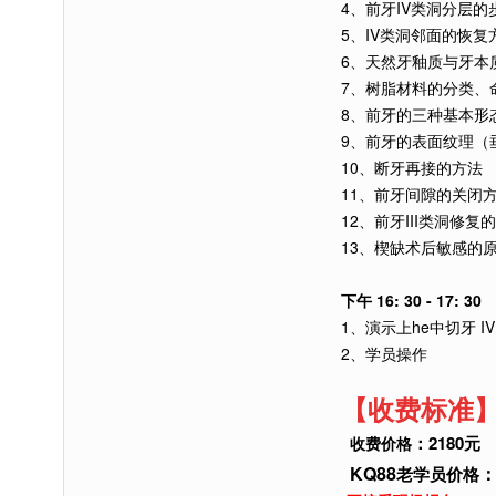
4、前牙IV类洞分层的
5、IV类洞邻面的恢复
6、天然牙釉质与牙本
7、树脂材料的分类、
8、前牙的三种基本形
9、前牙的表面纹理（
10、断牙再接的方法
11、前牙间隙的关闭
12、前牙III类洞修复
13、楔缺术后敏感的
下午 16: 30 - 17: 30
1、演示上he中切牙 
2、学员操作
【收费标准
：2180元
收费价格
KQ88
：
老学员价格