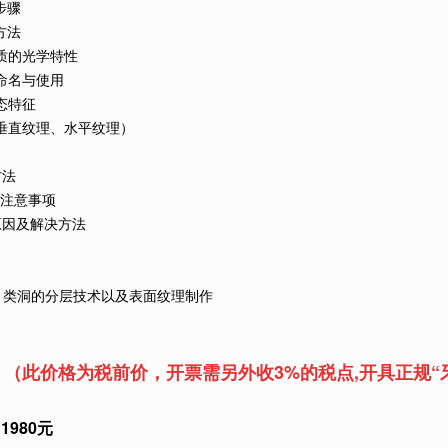
步骤
方法
质的光学特性
命名与使用
态特征
垂直纹理、水平纹理）
方法
的注意事项
原因及解决方法
IV 类洞的分层技术以及表面纹理制作
】
（
此价格为税前价，开票需另外收3%的税点,开具正规“
1980元