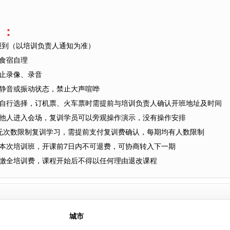
】：
:30报到（以培训负责人通知为准）
它食宿自理
禁止录像、录音
至静音或振动状态，禁止大声喧哗
员自行选择，订机票、火车票时需提前与培训负责人确认开班地址及时间
其他人进入会场，复训学员可以旁观操作演示，没有操作安排
均可无次数限制复训学习，需提前支付复训费确认，每期均有人数限制
加本次培训班，开课前7日内不可退费，可协商转入下一期
需缴全培训费，课程开始后不得以任何理由退改课程
城市