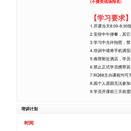
(不接受现场报名)
【学习要求
1.开课当天8:00-8
2.安排中午便餐，其
3.学习中允许拍照，
4.培训中请将手机调
5.推荐附近酒店，学
6.禁止正式学员携带
7.KQ88主办课程
8.因个人原因无法参
9.学员开课前三天前
培训计划
时间