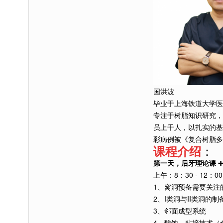
国洪波
毕业于上海铁道大学医
专注于树脂知识研究，
员上千人，以扎实的基
彩病例被《复合树脂多
：
课
程介绍
第一天，后牙理论课 ➕
上午：8：30 - 12：00，
1、窝洞预备需要关注
2、I类洞与II类洞的制
3、邻面成型系统
4、酸蚀、粘接技术（