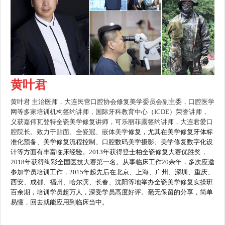
黄叶君
黄叶君 主治医师，大连民营口腔协会修复美学委员会副主委，口腔医学
网等多家培训机构签约讲师，国际牙科教育中心（
ICDE
）荣誉讲师，
义获嘉伟瓦登特全瓷美学修复讲师，可乐丽菲露签约讲师，大连君爱口
腔院长。致力于贴面、全瓷冠、嵌体美学
修复，尤其在美学修复牙体标
准化预备、美学修复流程控制、口腔数码美学摄影、美学修复数字化设
计等方面有丰富临床经验。2013年获得登士柏全瓷修复大赛优胜奖，
2018年获得绚彩全国医技大赛第一名。从事临床工作20余年，多次应邀
参加学员培训工作，2015年起先后在北京、上海、广州、深圳、重庆、
西安、成都、福州、哈尔滨、长春、沈阳等地举办全瓷美学修复实操班
百余期，培训学员超万人，深受学员高度好评。毫无保留的分享，简单
易懂，回去就能应用到临床当中。