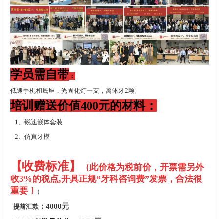
学员
需
自带
：
低速手机和底座，光固化灯一支，离体牙2颗。
培训
赠送价值
400元
的材料：
1、锐速嵌体套装
2、仿真牙模
【收费标准】
（
此价格为税前价，开票需另外
收3%的税点,开具正规“牙科咨询费”发票，合法很
重要！
）
：4000元
提前汇款