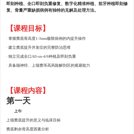
即刻种植、全口即刻负重修复、数字化精准种植、前牙种植即刻修
复、骨量严重缺损病例有独特的见解及处理方法。
【课程目标】
· 掌握窦底骨高度1-3mm极限病例的内提升操作
· 建立窦底提升并发症的完整防治思维
· 独立完成全口All-on-4/6种植及即刻负重
· 具备颏神经、上颌窦等高风险解剖区的规避能力
【课程内容】
第一天
上午
上颌窦底提升的意义与临床目标
窦底剩余骨高度因素分析