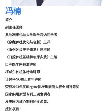
冯楠
简介：
副主任医师
奥地利维也纳大学医学院访问学者
《穿颧种植优化与创新》主译
《微创牙齿美学修复》副主译
《口腔种植基础和临床实践》主编
口腔医学网特邀讲师
柯威尔种植体特邀讲师
诺保科
NOBEL
青年讲师
荣获
2023
年度
iRegene
骨增量病例大赛全国特等奖
国家实用新型专利三项发明者
发表国内核心期刊论文多篇。
擅长项目：