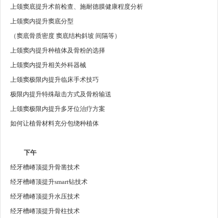
上颌窦底提升术前检查、施耐德膜健康程度分析
上颌窦内提升窦底分型
（窦底骨质密度 窦底结构斜坡 间隔等）
上颌窦内提升种植体及骨粉的选择
上颌窦内提升相关外科器械
上颌窦极限内提升临床手术技巧
极限内提升特殊敲击方式及骨粉输送
上颌窦极限内提升多牙位治疗方案
如何让植骨材料充分包绕种植体
下午
经牙槽嵴顶提升骨凿技术
经牙槽嵴顶提升smart钻技术
经牙槽嵴顶提升水压技术
经牙槽嵴顶提升骨柱技术