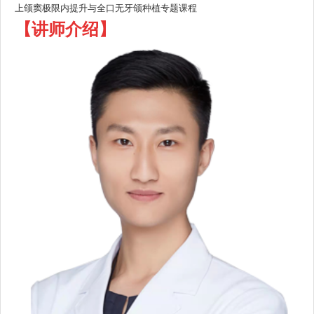
上颌窦极限内提升与全口无牙颌种植专题课程
【讲师介绍
】