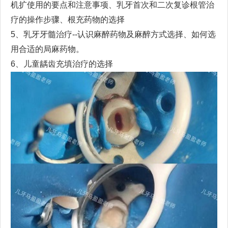
机扩使用的要点和注意事项、乳牙首次和二次复诊根管治
疗的操作步骤、根充药物的选择
5
、乳牙牙髓治疗
--
认识
麻醉药
物
及麻醉方式选择
、如何选
用合适的局麻药物。
6
、儿童龋齿充填治疗的选择