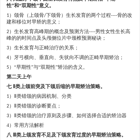
性”和“双期性”意义。
）颌骨（上颌骨
下颌骨）生长发育的两个过程
骨的改
1
/
----
建和移位对早矫的意义；
）生长发育高峰期的概念及预测方法
男性女性生长高
2
----
峰的的时间点及头颅侧位片中颈椎预测
秘诀
；
）生长发育与正畸治疗的关系；
3
）牙弓横向、垂直向、失状向不调的正畸早期矫治；
4
）“早期性”与“双期性”矫治的含义。
5
第二天上午
七
Ⅱ
类上颌前突及下颌后缩的早期矫治策略。
类错颌的病因机制、分类
1）
Ⅱ
类错颌的诊断要点；
2）
Ⅱ
类错颌的治疗原则及步骤
、如何选择合适的矫治器
3）
Ⅱ
4）
常用方法解析
八
Ⅲ
类上颌发育不足及下颌发育过度的早期矫治策略。