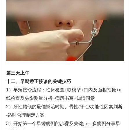
第
三
天上午
十二
、早期矫正接诊的关键技巧
1
）早矫接诊流程：临床检查
+
取模型
+
口内及面相拍摄
+x
线检查及头影测量分析
+
病历书写
+
知情同意
2
）牙性错颌的最佳矫治时期
、
骨性
/
牙性
/
功能性因素判断
-
-
适时合理制定方案
3
）开始第一个早矫病例的步骤及关键点、多病例分享早