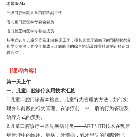
老师Dr.Ma
三级口腔医院儿童口腔科副主任
省儿童口腔医学专委会委员
省口腔正畸医学专委会成员
从事近20年儿童牙病及正畸临床工作，擅长儿童牙颌畸形的预防性矫治
和早期矫治，青少年和成人牙颌畸形的综合矫治及颌骨畸形的正畸正颔
联合治疗。
【课程内容】
第一天上午
一、儿童口腔诊疗实用技术
汇总
1.儿童口腔门诊基本检查
、儿童行为管理的方法，如何实
现各年龄段的行为管理、在诊疗前、中、后的
行为管理及
治疗方式的预判
。
2.儿童口腔诊疗中常见疾病分类——ART \ ITR技术在乳牙
龋管理中的应用
、
龋病，牙髓病，乳牙早失的间隙管理、