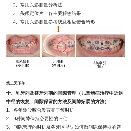
2、
常用头影测量分析法
3、
头颅定位片上各主要解刨结果
4、
常用头影测量参考线及相应错合畸形
第
二
天下午
十
、乳牙列及替牙列期的间隙管理（儿童龋病治疗中近远
中径的恢复，间隙保留的方法及间隙拓展的方法）
1
、
各年龄段
咬合发育和干预时机
2
、
9
种
间隙保持必要性的评估
3
、
间隙管理的时机
及各牙区早失如何做间隙保持器的选