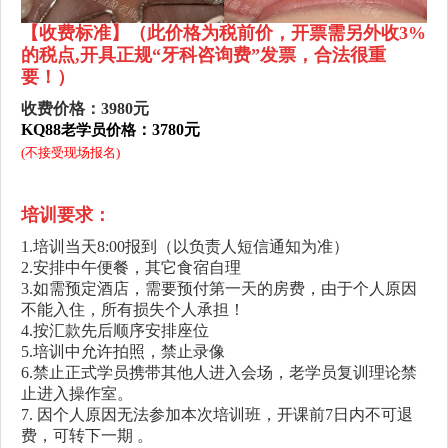
【收费标准
】
（此价格为税前价，开票需另外收3%
的税点,开具正规“牙科咨询费”发票，合法很重
要！）
收费价格：3980元
KQ88
：3780元
老学员价格
(不接受现场报名)
培训要求：
1.培训当天8:00报到（以负责人短信通知为准）
2.安排中午便餐，其它食宿自理
3.如需预定酒店，需要预付第一天的房费，由于个人原因
不能入住，所有损失个人承担！
4.按汇款先后顺序安排座位
5.培训中允许拍照，禁止录像
6.禁止正式学员携带其他人进入会场，老学员复训理论禁
止进入操作室。
7. 因个人原因无法参加本次培训班，开课前7日内不可退
费，可转下一期 。