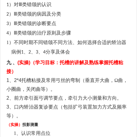
对
类错颌的认识
1）
Ⅲ
类错颌的病因及分类
2）
Ⅲ
类错颌的诊断要点
3）
Ⅲ
类错颌的治疗原则及步骤
4）
Ⅲ
1）
不同时期不同错颌不同方法、如何选择合适的矫治器
病例
、
、
、
分享
及体会
1
2
3
4
九
、
(实操)
（
学习目标：托槽的讲解及熟练掌握托槽粘
接）
1、2*4托槽粘接及常用弓丝的弯制（
垂直开大
曲，
Ω
曲，
小圈曲，关闭曲
等）。
2、
前方牵引面弓调节要点，牵引力大小测量和方向。
3、
口内矫治器复诊要点（包括扩弓装置加力方式及频率
等）。
（实操）
投影测量
1、
认识常用点位