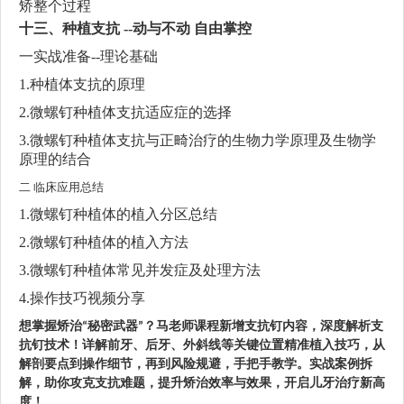
矫整个过程
十三、种植支抗 --动与不动 自由掌控
一实战准备--理论基础
1.种植体支抗的原理
2.微螺钉种植体支抗适应症的选择
3.微螺钉种植体支抗与正畸治疗的生物力学原理及生物学
原理的结合
二
临床应用总结
1.微螺钉种植体的植入分区总结
2.微螺钉种植体的植入方法
3.微螺钉种植体常见并发症及处理方法
4.操作技巧视频分享
想掌握矫治
秘密武器
？马老师课程新增支抗钉内容，深度解析支
“
”
抗钉技术！详解前牙、后牙、外斜线等关键位置精准植入技巧，从
解剖要点到操作细节，再到风险规避，手把手教学。实战案例拆
解，助你攻克支抗难题，提升矫治效率与效果，开启儿牙治疗新高
度！