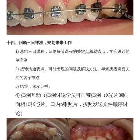
十四、回顾三日课程，规划未来工作
1)
总结三日课程，归纳每节课程的关键点和易错点，学会设计简
单病例
2)
接诊沟通要点、可能出现的问题及解决方法、早矫患者需要关
注的各个节点
3)
结业，颁发证书。
4)
病例互动（
病例讨论学员可自带病例（
光片
张、
X
3
面相
张照片、口内
张照片，按照发送文件顺序讨
10
6
论）