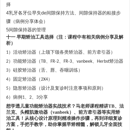
择
4乳牙
各牙位
早失
de间隙保持方法
、
间隙保持器的粘接步
骤
（
病例分享体会）
5
间隙保持器的管理
十一
早期矫治
工具选择
（注：课程中有相关病例分享及解
析）
活动矫治器
（上颌下颌各类矫治器、前方牵引器）
1）
功能矫治器
（
、
、
、
、
矫治器
2）
TB
FR-2
FR-3
vanbeek
Herbst
硅胶矫治器
（舌、唇、吞咽训练）
3）
固定矫治器
（
）
4）
2X4
隐形矫治器
（设计及复诊时注意事项和原则）
5）
病例
、
、
分享
6）
1
2
3
想学透儿童功能矫治器实战技术？马老师课程精讲
TB
、法
兰克、头帽肌激动器（
vanbeek
）、前方牵引器等实用矫
治工具！从核心设计原理到精准操作步骤，再到详细复诊
方案，手把手教学，助你掌握早矫精髓，解锁儿牙全面技