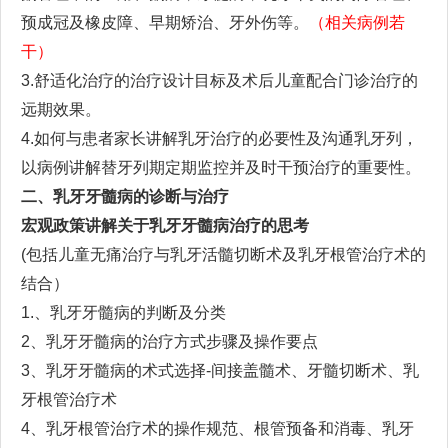
预成冠及橡皮障、早期矫治、牙外伤等。
（相关病例若
干）
3.舒适化治疗的治疗设计目标及术后儿童配合门诊治疗的
远期效果。
4.如何与患者家长讲解乳牙治疗的必要性及沟通乳牙列
，
以病例讲解
替牙列期定期监控并及时干预治疗的
重要性
。
二、
乳牙牙髓病的诊断与治疗
宏观政策讲解关于乳牙牙髓病治疗的思考
(
包括儿童无痛治疗与乳牙活髓切断术及乳牙根管治疗术的
结合
）
1.
、乳牙牙髓病的判断及分类
2
、乳牙牙髓病的治疗方式
步骤
及操作要点
3
、乳牙牙髓病的术式选择
-
间接盖髓术、牙髓切断术、乳
牙根管治疗术
4
、乳牙根管治疗术的操作规范
、根管预备和消毒、乳牙