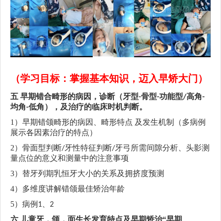
（学习目标：掌握基本知识，迈入早矫大门）
五
早期错合畸形的病因，诊断（牙型
骨型
功能型
高角
-
-
/
-
均角
低角），及治疗的临床时机判断。
-
1）
早期错颌畸形的病因、畸形特点
及发生机制
（
多病例
展示各因素治疗的特点）
2）
骨面型判断
牙性特征判断
牙弓所需间隙分析
、
头影测
/
/
量点位的意义和测量中的注意事项
3）
替牙列期乳恒牙大小的关系及拥挤度预测
4）
多维度讲解
错颌最佳矫治年龄
5）
病例
、
1
2
六
儿童牙，颌，面生长发育特点及早期矫治
“早期