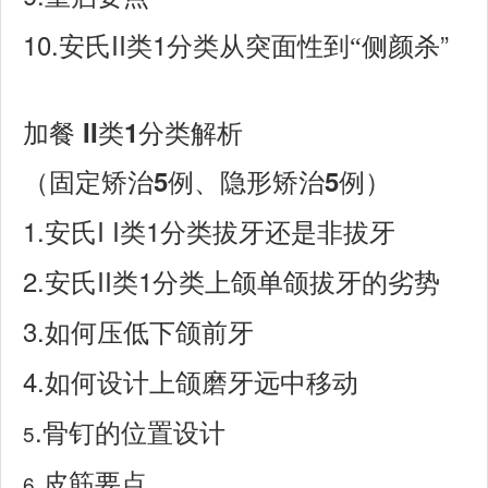
10.
II
1
”
安氏
类
分类从突面性到
“
侧颜杀
II
1
加餐
类
分类解析
5
5
（固定矫治
例、隐形矫治
例）
1.
I I
1
安氏
类
分类拔牙还是非拔牙
2.
II
1
安氏
类
分类上颌单颌拔牙的劣势
3.
如何压低下颌前牙
4.
如何设计上颌磨牙远中移动
.
5
骨钉的位置设计
.
6
皮筋要点