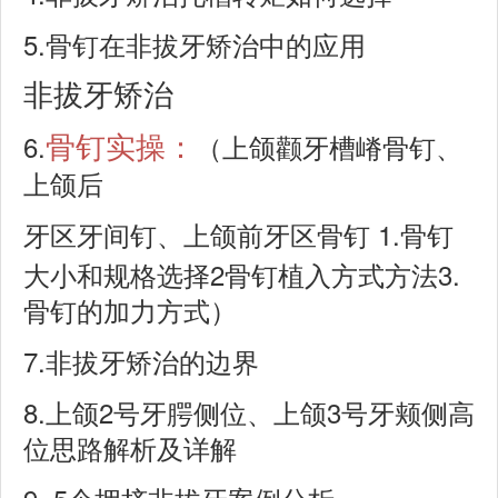
5.
骨钉在非拔牙矫治中的应用
非拔牙矫治
6.
骨钉实操：
（上颌颧牙槽嵴骨钉、
上颌后
1.
牙区牙间钉、上颌前牙区骨钉
骨钉
2
3.
大小和规格选择
骨钉植入方式方法
骨钉的加力方式）
7.
非拔牙矫治的边界
8.
2
3
上颌
号牙腭侧位、上颌
号牙颊侧高
位思路解析及详解