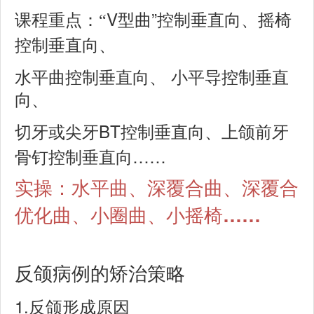
V
”
课程重点：
“
型曲
控制垂直向、摇椅
控制垂直向、
水平曲控制垂直向、
小平导控制垂直
向、
BT
切牙或尖牙
控制垂直向、上颌前牙
……
骨钉控制垂直向
实操：水平曲、深覆合曲、深覆合
……
优化曲、小圈曲、小摇椅
反颌病例的矫治策略
1.
反颌形成原因