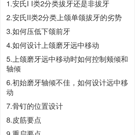
1.
I I
2
安氏
类
分类拔牙还是非拔牙
2.
II
2
安氏
类
分类上颌单颌拔牙的劣势
3.
如何压低下颌前牙
4.
如何设计上颌磨牙远中移动
5.
上颌磨牙远中移动时如何控制颊倾和
轴倾
6.
初始磨牙轴倾不佳，如何设计远中移
动
7.
骨钉的位置设计
8.
皮筋要点
9.
重启要点