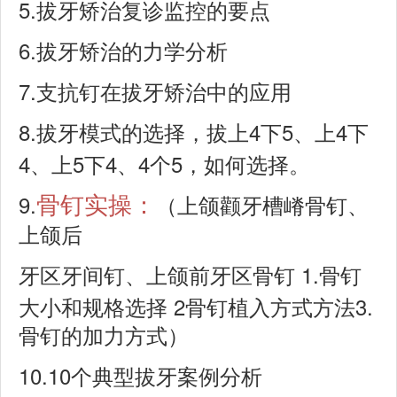
5.
拔牙矫治复诊监控的要点
6.
拔牙矫治的力学分析
7.
支抗钉在拔牙矫治中的应用
8.
4
5
4
拔牙模式的选择，拔上
下
、上
下
4
5
4
4
5
、上
下
、
个
，如何选择。
9.
骨钉实操：
（上颌颧牙槽嵴骨钉、
上颌后
1.
牙区牙间钉、上颌前牙区骨钉
骨钉
2
3.
大小和规格选择
骨钉植入方式方法
骨钉的加力方式）
10.10
个典型拔牙案例分析