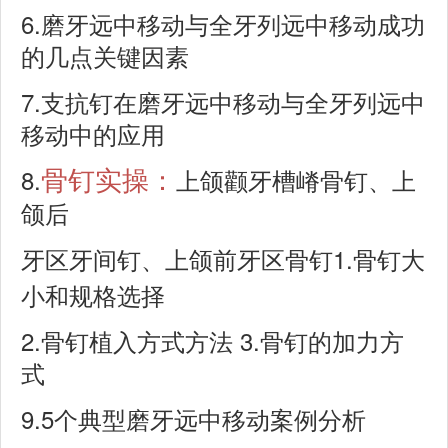
6.
磨牙远中移动与全牙列远中移动成功
的几点关键因素
7.
支抗钉在磨牙远中移动与全牙列远中
移动中的应用
8.
骨钉实操：
上颌颧牙槽嵴骨钉、上
颌后
1.
牙区牙间钉、上颌前牙区骨钉
骨钉大
小和规格选择
2.
3.
骨钉植入方式方法
骨钉的加力方
式
9.5
个典型磨牙远中移动案例分析