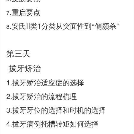
.
7
重启要点
.
II
1
”
8
安氏
类
分类从突面性到
“
侧颜杀
第三天
拔牙矫治
1.
拔牙矫治适应症的选择
2.
拔牙矫治的流程梳理
3.
拔牙牙位的选择和时机的选择
4.
拔牙病例托槽转矩如何选择