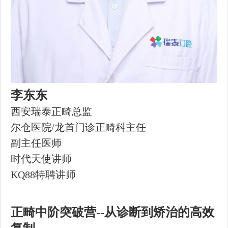
李东东
西安瑞泰正畸总监
尔仓医院/龙首门诊正畸科主任
副主任医师
时代天使讲师
KQ88特聘讲师
正畸中阶突破营
--
从诊断到矫治的高效