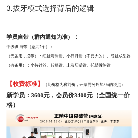
3.
拔牙模式选择背后的逻辑
：
学员自带
（群内通知为准）
中级班 自带（
总共7个
）：
（无备用，必带）：细丝弯制钳、小日月钳（不要大的）、
弓丝成型器
（有备用）：小持针器、转矩钳、末端切断钳、托槽拆除钳
【收费标准
】
（此价格为税前价，开票需另外加3%的税点）
新学员：3600元，会员价3400元（全国统一价
格）