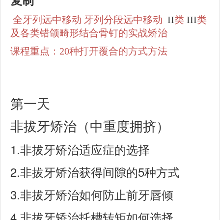
复制
全牙列远中移动
牙列分段远中移动
II
类
III
类
及各类错颌畸形结合骨钉的实战矫治
课程重点：20种打开覆合的方式方法
第一天
非拔牙矫治（中重度拥挤）
1.
非拔牙矫治适应症的选择
2.
5
非拔牙矫治获得间隙的
种方式
3.
非拔牙矫治如何防止前牙唇倾
4.
非拔牙矫治托槽转矩如何选择