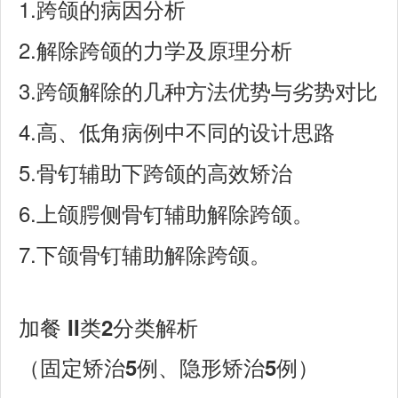
1.
跨颌的病因分析
2.
解除跨颌的力学及原理分析
3.
跨颌解除的几种方法优势与劣势对比
4.
高、低角病例中不同的设计思路
5.
骨钉辅助下跨颌的高效矫治
6.
上颌腭侧骨钉辅助解除跨颌。
7.
下颌骨钉辅助解除跨颌。
II
2
加餐
类
分类解析
5
5
（固定矫治
例、隐形矫治
例）