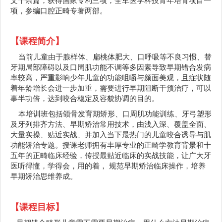
文十余篇，获得国家专利三项，全军医学科技青年培育项目一
项，参编口腔正畸专著两部。
【
课程简介
】
当前儿童由于腺样体、扁桃体肥大、口呼吸等不良习惯、替
牙期局部障碍以及口周肌功能不调等多因素导致早期错合发病
率较高，严重影响少年儿童的功能咀嚼与颜面美观，且症状随
着年龄增长会进一步加重，需要进行早期阻断干预治疗，可以
事半功倍，达到咬合稳定及容貌协调的目的。
本培训班包括颌骨发育期矫形、口周肌功能训练、牙弓塑形
及牙列排齐方法、早期矫治常用技术，由浅入深、覆盖全面、
大量实操、贴近实战、并加入当下最热门的儿童咬合诱导与肌
功能矫治专题。授课老师拥有丰厚专业的正畸学教育背景和十
五年的正畸临床经验，传授最贴近临床的实战技能，让广大牙
医听得懂，学得会，用的着， 规范早期矫治临床操作，培养
早期矫治思维养成。
【
课程目标
】