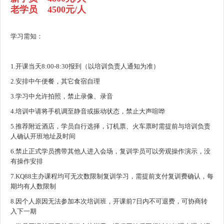
老学员 4500元/人
学习需知：
1.开课当天8:00-8:30报到（以培训负责人通知为准）
2.安排中午便餐，其它食宿自理
3.学习中允许拍照，禁止录像、录音
4.培训中请将手机调至静音或振动状态，禁止大声喧哗
5.推荐附近酒店，学员自行选择，订机票、火车票时需提前与培训负责
人确认开班地址及时间
6.禁止正式学员携带其他人进入会场，复训学员可以旁观操作演示，没
有操作安排
7.KQ88主办课程均可无次数限制复训学习，需提前支付复训费确认，每
期均有人数限制
8.因个人原因无法参加本次培训班，开课前7日内不可退费，可协商转
入下一期