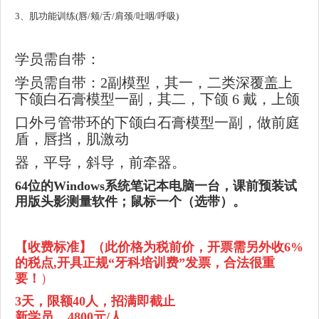
3、肌功能训练(唇/颊/舌/肩颈/吐咽/呼吸)
学员需自带：
学员需自带：2副模型，其一，二类深覆盖上
下颌白石膏模型一副，其二，下颌 6 戴，上颌
口外弓管带环的下颌白石膏模型一副，做前庭
盾，唇挡，肌激动
器，平导，斜导，前牵器。
64位的Windows系统笔记本电脑一台，课前预装试
用版头影测量软件；鼠标一个（选带
）。
【收费标准】
（
此价格为税前价，开票需另外收6%
的税点,开具正规“牙科培训费”发票，合法很重
要！
）
3天，限额40人，招满即截止
新学员 4800元/人