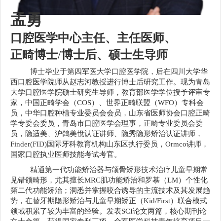
孟勇
口腔医学中心主任、主任医师、
正畸博士
/
博士后、硕士生导师
博士毕业于第四军医大学口腔医学院，后在四川大学华
西口腔医学院师从赵志河教授进行博士后研究工作。现为青岛
大学口腔医学院硕士研究生导师，教育部医学学位授予评审专
家，中国正畸学会（COS）、世界正畸联盟（WFO）专科会
员，中华口腔种植专业委员会会员，山东省医师协会口腔正畸
学专委会委员，青岛市口腔医学会理事，正畸专业委员会委
员，隐适美、沪鸽美悅认证讲师、隐秀隐形矫治认证讲师，
Finder(FID)国际牙科教育机构山东区执行委员，Ormco讲师，
国家口腔执业医师技能考试考官。
精通第一代功能矫治器与颌骨矫形技术治疗儿童早期常
见错颌畸形，尤其擅长MRC肌功能矫治和罗慕（LM）个性化
第二代功能矫治；洞悉并掌握咬合诱导的主流技术及其发展趋
势，在替牙期隐形矫治与儿童早期矫正（Kid/First）联合模式
领域积累了较为丰富的经验。发表SCI论文两篇，核心期刊论