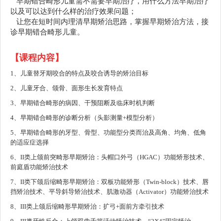
早期错合畸形儿童需不需要早期治疗，用什么方法早期治疗
以及可以达到什么样的治疗效果问题；
让您在短时间内理清早期矫治思路，掌握早期矫治方法，接
诊早期错合畸形儿童。
【
课程内容
】
1、儿童替牙期咬合的特点及咬合诱导的矫治目标
2、儿童牙合、颌骨、面形生长发育特点
3、早期错合畸形的病因、干预阻断及临床时机判断
4、早期错合畸形的诊断分析（头影测量+模型分析）
5、早期错合畸形的牙型、骨型、功能型分类而治及高角、均角、低角
的适应症选择
6、II类上颌前突畸形早期矫治：头帽口外弓（HGAC）功能矫形技术、
前庭盾功能矫治技术
7、II类下颌后缩畸形早期矫治：双板功能矫形（Twin-block）技术、唇
挡矫治技术、平导斜导矫治技术、肌激动器（Activator）功能矫治技术
8、III类上颌后缩畸形早期矫治：扩弓+面前方牵引技术