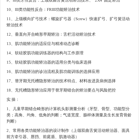
9、III类牙性反合：上颌双曲舌簧活动矫治技术、“2X4”固定矫治
10、III类功能性反合：FRIII功能矫治技术
11、上颌横向扩弓技术：螺旋扩弓器（Screw）快速扩弓、扩弓簧活动
矫治技术
12、垂直向开合畸形早期矫治：舌栏活动矫治技术
13、肌功能矫治的适应症与精准动态诊断
14、软硅胶肌功能训练器的结构与工作原理
15、软硅胶肌功能矫治器的适用分类与临床选择
16、肌功能矫治的诊治流程及肌功能训练的选择应用
17、替牙期无托槽隐形矫治的技术特点、材料改进及病例选择
18、无托槽隐形矫治应用于替牙期错合的矫治要点与风险把控
实 操：
1、儿童早期错合畸形的计算机头影测量分析（牙型、骨型、功能型分
类；高角、均角、低角的判断；气道宽度、腺样体测量及生长发育骨龄
判断）
2、常用各类功能矫治器的设计制作（上颌双曲舌簧活动矫治器、面具
前方牵引器、唇挡、前庭盾、肌激动器）